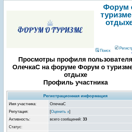
Форум 
туризме
отдых
Регист
Поиск
Просмотры профиля пользовател
ОлечкаС на форуме Форум о туризме
отдыхе
Профиль участника
Регистрационная информация
Имя участника:
ОлечкаС
Репутация:
[
Оценить ±
]
Активность:
всего сообщений:
33
Статус: