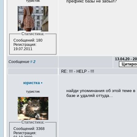
префикс базы не забыл?
туристик
Статистика:
Сообщений: 180
Регистрация:
19.07.2011
13.04.20 - 2
Сообщение
#
2
RE: !!! - HELP - !!!
юристка
•
найди упоминания об этой теме в
туристик
базе и удаляй оттуда...
Статистика:
Сообщений: 3368
Регистрация: