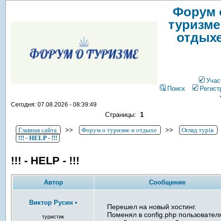
Форум 
туризме
отдых
Учас
Поиск
Регист
Сегодня: 07.08.2026 - 08:39:49
Страницы:
1
Главная сайта
>>
Форум о туризме и отдыхе
>>
Огляд турів
!!! - HELP - !!!
!!! - HELP - !!!
Автор
Сообщение
Виктор Русин
•
Перешел на новый хостинг.
Поменял в config.php пользовател
туристик