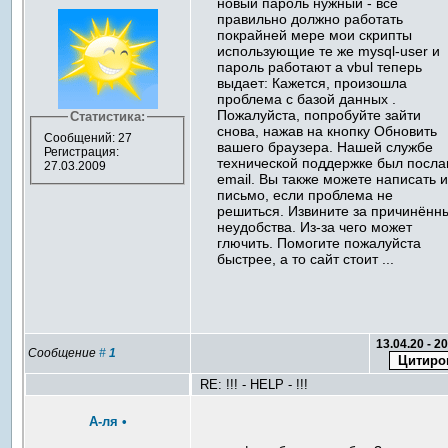
новый пароль нужный - все
правильно должно работать
покрайней мере мои скрипты
использующие те же mysql-user и
пароль работают а vbul теперь
выдает: Кажется, произошла
проблема с базой данных .
Пожалуйста, попробуйте зайти
Статистика:
снова, нажав на кнопку Обновить
Сообщений: 27
вашего браузера. Нашей службе
Регистрация:
технической поддержке был посла
27.03.2009
email. Вы также можете написать 
письмо, если проблема не
решиться. Извините за причинённ
неудобства. Из-за чего может
глючить. Помогите пожалуйста
быстрее, а то сайт стоит ...
13.04.20 - 2
Сообщение
#
1
RE: !!! - HELP - !!!
А-ля
•