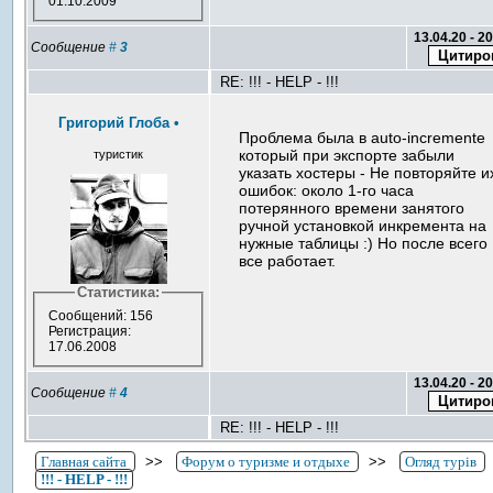
01.10.2009
13.04.20 - 2
Сообщение
#
3
RE: !!! - HELP - !!!
Григорий Глоба
•
Проблема была в auto-incremente
который при экспорте забыли
туристик
указать хостеры - Не повторяйте и
ошибок: около 1-го часа
потерянного времени занятого
ручной установкой инкремента на
нужные таблицы :) Но после всего
все работает.
Статистика:
Сообщений: 156
Регистрация:
17.06.2008
13.04.20 - 2
Сообщение
#
4
RE: !!! - HELP - !!!
Главная сайта
>>
Форум о туризме и отдыхе
>>
Огляд турів
!!! - HELP - !!!