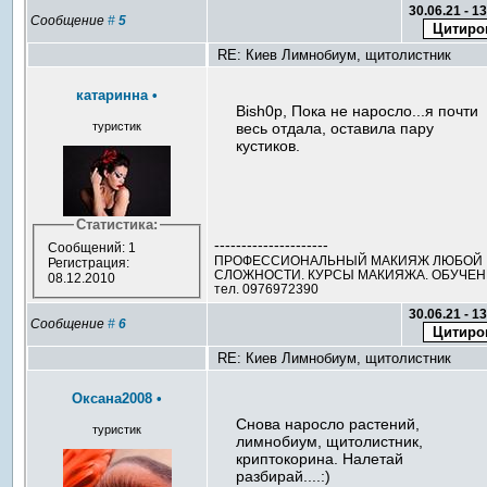
30.06.21 - 1
Сообщение
#
5
RE: Киев Лимнобиум, щитолистник
катаринна
•
Bish0p, Пока не наросло...я почти
туристик
весь отдала, оставила пару
кустиков.
Статистика:
---------------------
Сообщений: 1
ПРОФЕССИОНАЛЬНЫЙ МАКИЯЖ ЛЮБОЙ
Регистрация:
СЛОЖНОСТИ. КУРСЫ МАКИЯЖА. ОБУЧЕ
08.12.2010
тел. 0976972390
30.06.21 - 1
Сообщение
#
6
RE: Киев Лимнобиум, щитолистник
Оксана2008
•
Снова наросло растений,
туристик
лимнобиум, щитолистник,
криптокорина. Налетай
разбирай....:)