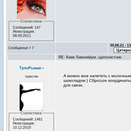
Статистика:
Сообщений: 147
Регистрация:
08.09.2011
30.06.21 - 1
Сообщение
#
7
RE: Киев Лимнобиум, щитолистник
ТупоРыжая
•
А можно мне налететь с молочны
туристик
шоколадом:) Сбросьте координат
для связи..
Статистика:
Сообщений: 1461
Регистрация:
10.12.2010