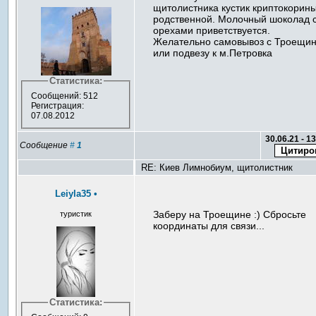
щитолистника кустик криптокорин
родственной. Молочный шоколад 
орехами приветствуется.
Желательно самовывоз с Троещи
или подвезу к м.Петровка
Статистика:
Сообщений: 512
Регистрация:
07.08.2012
30.06.21 - 1
Сообщение
#
1
RE: Киев Лимнобиум, щитолистник
Leiyla35
•
Заберу на Троещине :) Сбросьте
туристик
координаты для связи...
Статистика: