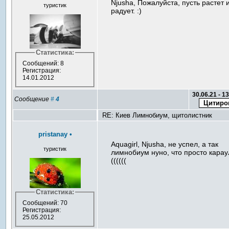
Njusha, Пожалуйста, пусть растет 
туристик
радует. :)
Статистика:
Сообщений: 8
Регистрация:
14.01.2012
30.06.21 - 1
Сообщение
#
4
RE: Киев Лимнобиум, щитолистник
pristanay
•
Aquagirl, Njusha, не успел, а так
туристик
лимнобиум нуно, что просто карау
((((((
Статистика:
Сообщений: 70
Регистрация:
25.05.2012