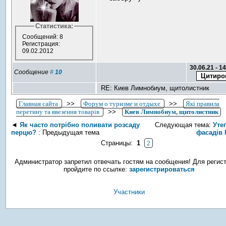
Статистика:
Сообщений: 8
Регистрация:
09.02.2012
30.06.21 - 1
Сообщение
#
10
RE: Киев Лимнобиум, щитолистник
Главная сайта
>>
Форум о туризме и отдыхе
>>
Які правила
перетину та ввезення товарів
>>
Киев Лимнобиум, щитолистник
◄
Як часто потрібно поливати розсаду
Следующая тема:
Уте
перцю?
: Предыдущая тема
фасадів 
Страницы:
1
2
Администратор запретил отвечать гостям на сообщения! Для регис
пройдите по ссылке:
зарегистрироваться
Участники