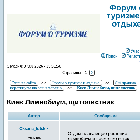
Форум 
туризме
отдых
Учас
Поиск
Регист
Сегодня: 07.08.2026 - 13:01:56
Страницы:
1
2
Главная сайта
>>
Форум о туризме и отдыхе
>>
Які правила
перетину та ввезення товарів
>>
Киев Лимнобиум, щитолистник
Киев Лимнобиум, щитолистник
Автор
Сообщение
Oksana_lutsk
•
Отдам плавающее растение
туристик
лимнобиум и несколько веток