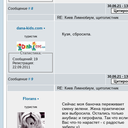
30.06.21 - 1
Сообщение
#
8
RE: Киев Лимнобиум, щитолистник
dana-kids.com
•
Кузя, сбросила.
туристик
Статистика:
Сообщений: 19
Регистрация:
22.09.2011
30.06.21 - 1
Сообщение
#
9
RE: Киев Лимнобиум, щитолистник
Florans
•
Сейчас моя баночка переживает
туристик
смену зелени. Жена практически
все выбросила. Остались только
анубиас и гигрофила. Так что если
Вас что-то нарастет - с радостью
заберу =)