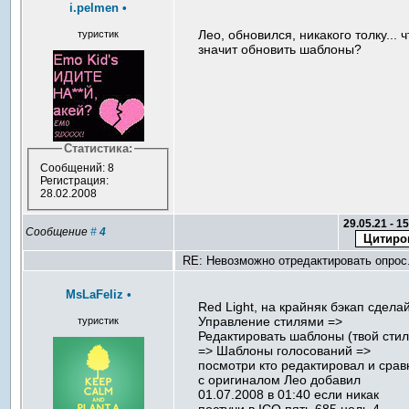
i.pelmen
•
Лео, обновился, никакого толку... ч
туристик
значит обновить шаблоны?
Статистика:
Сообщений: 8
Регистрация:
28.02.2008
29.05.21 - 1
Сообщение
#
4
RE: Невозможно отредактировать опрос
MsLaFeliz
•
Red Light, на крайняк бэкап сделай
Управление стилями =>
туристик
Редактировать шаблоны (твой стил
=> Шаблоны голосований =>
посмотри кто редактировал и срав
с оригиналом Лео добавил
01.07.2008 в 01:40 если никак