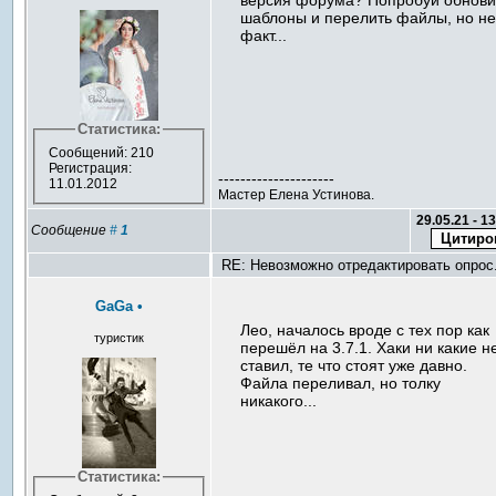
версия форума? Попробуй обнови
шаблоны и перелить файлы, но н
факт...
Статистика:
Сообщений: 210
Регистрация:
---------------------
11.01.2012
Мастер Елена Устинова.
29.05.21 - 1
Сообщение
#
1
RE: Невозможно отредактировать опрос
GaGa
•
Лео, началось вроде с тех пор как
туристик
перешёл на 3.7.1. Хаки ни какие н
ставил, те что стоят уже давно.
Файла переливал, но толку
никакого...
Статистика: