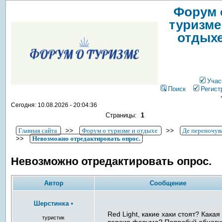
Форум 
туризме
отдых
Учас
Поиск
Регист
Сегодня: 10.08.2026 - 20:04:36
Страницы:
1
Главная сайта
>>
Форум о туризме и отдыхе
>>
Де переночув
>>
Невозможно отредактировать опрос.
Невозможно отредактировать опрос.
Автор
Сообщение
Шерстинка
•
Red Light, какие хаки стоят? Какая
туристик