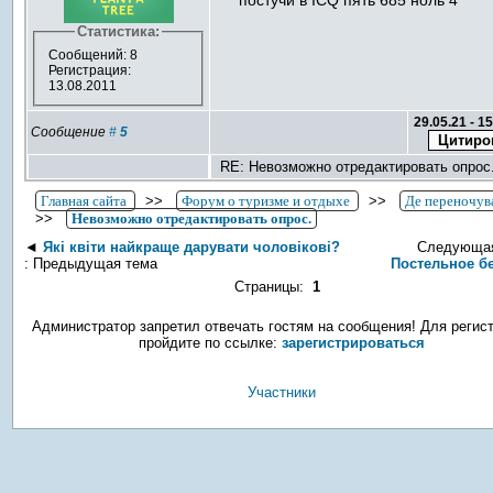
постучи в ICQ пять 685 ноль 4
Статистика:
Сообщений: 8
Регистрация:
13.08.2011
29.05.21 - 1
Сообщение
#
5
RE: Невозможно отредактировать опрос
Главная сайта
>>
Форум о туризме и отдыхе
>>
Де переночув
>>
Невозможно отредактировать опрос.
◄
Які квіти найкраще дарувати чоловікові?
Следующая
: Предыдущая тема
Постельное б
Страницы:
1
Администратор запретил отвечать гостям на сообщения! Для регис
пройдите по ссылке:
зарегистрироваться
Участники