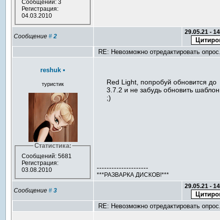
Сообщений: 3
Регистрация:
04.03.2010
29.05.21 - 1
Сообщение
#
2
RE: Невозможно отредактировать опрос
reshuk
•
Red Light, попробуй обновится до
туристик
3.7.2 и не забудь обновить шабло
;)
Статистика:
Сообщений: 5681
Регистрация:
---------------------
03.08.2010
***РАЗВАРКА ДИСКОВ!***
29.05.21 - 1
Сообщение
#
3
RE: Невозможно отредактировать опрос