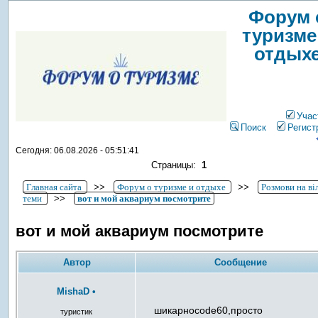
Форум 
туризме
отдых
Учас
Поиск
Регист
Сегодня: 06.08.2026 - 05:51:41
Страницы:
1
Главная сайта
>>
Форум о туризме и отдыхе
>>
Розмови на ві
теми
>>
вот и мой аквариум посмотрите
вот и мой аквариум посмотрите
Автор
Сообщение
MishaD
•
шикарноcode60,просто
туристик