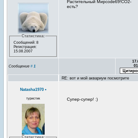
Растительный Мирcode69!СО2-
есть?
Статистика:
Сообщений: 8
Регистрация:
15.08.2007
17.
01
Сообщение
#
1
RE: вот и мой аквариум посмотрите
Natasha1970
•
туристик
Супер-супер! :)
Статистика: