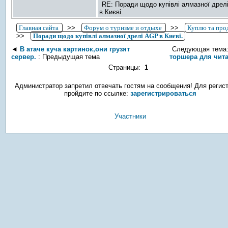
RE: Поради щодо купівлі алмазної дрел
в Києві.
Главная сайта
>>
Форум о туризме и отдыхе
>>
Куплю та про
>>
Поради щодо купівлі алмазної дрелі AGP в Києві.
◄
В атаче куча картинок,они грузят
Следующая тема
сервер.
: Предыдущая тема
торшера для чит
Страницы:
1
Администратор запретил отвечать гостям на сообщения! Для регис
пройдите по ссылке:
зарегистрироваться
Участники