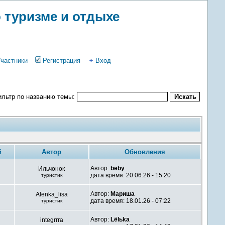
 туризме и отдыхе
Участники
Регистрация
Вход
льтр по названию темы:
й
Автор
Обновления
Автор:
beby
Ильчонок
дата время: 20.06.26 - 15:20
туристик
Автор:
Мариша
Alenka_lisa
дата время: 18.01.26 - 07:22
туристик
Автор:
Lёlьka
integrrra