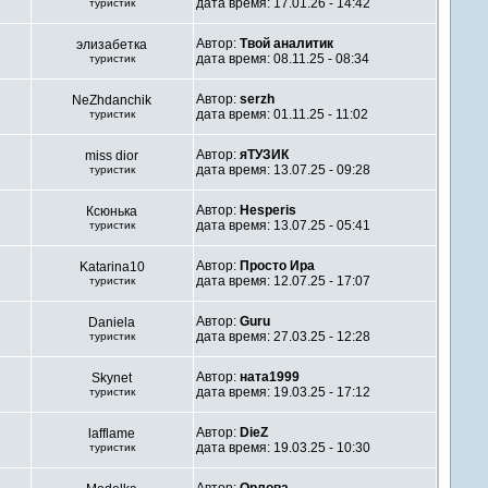
дата время: 17.01.26 - 14:42
туристик
Автор:
Твой аналитик
элизабетка
дата время: 08.11.25 - 08:34
туристик
Автор:
serzh
NeZhdanchik
дата время: 01.11.25 - 11:02
туристик
Автор:
яТУЗИК
miss dior
дата время: 13.07.25 - 09:28
туристик
Автор:
Hesperis
Ксюнька
дата время: 13.07.25 - 05:41
туристик
Автор:
Просто Ира
Katarina10
дата время: 12.07.25 - 17:07
туристик
Автор:
Guru
Daniela
дата время: 27.03.25 - 12:28
туристик
Автор:
ната1999
Skynet
дата время: 19.03.25 - 17:12
туристик
Автор:
DieZ
lafflame
дата время: 19.03.25 - 10:30
туристик