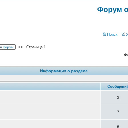
Форум о
Поиск
ий форум
>>
Страница 1
Фи
Информация о разделе
Cообщени
3
7
6