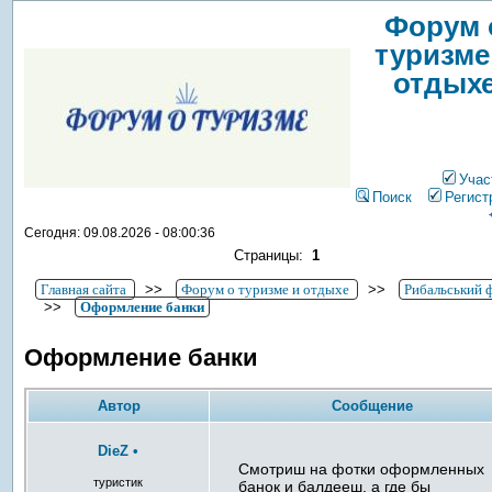
Форум 
туризме
отдых
Учас
Поиск
Регист
Сегодня: 09.08.2026 - 08:00:36
Страницы:
1
Главная сайта
>>
Форум о туризме и отдыхе
>>
Рибальський 
>>
Оформление банки
Оформление банки
Автор
Сообщение
DieZ
•
Смотриш на фотки оформленных
туристик
банок и балдееш, а где бы