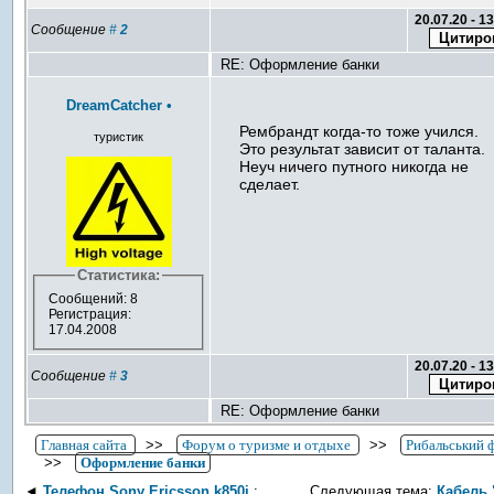
20.07.20 - 1
Сообщение
#
2
RE: Оформление банки
DreamCatcher
•
Рембрандт когда-то тоже учился.
туристик
Это результат зависит от таланта.
Неуч ничего путного никогда не
сделает.
Статистика:
Сообщений: 8
Регистрация:
17.04.2008
20.07.20 - 1
Сообщение
#
3
RE: Оформление банки
Главная сайта
>>
Форум о туризме и отдыхе
>>
Рибальський 
>>
Оформление банки
◄
Телефон Sony Ericsson k850i
:
Следующая тема:
Кабель 