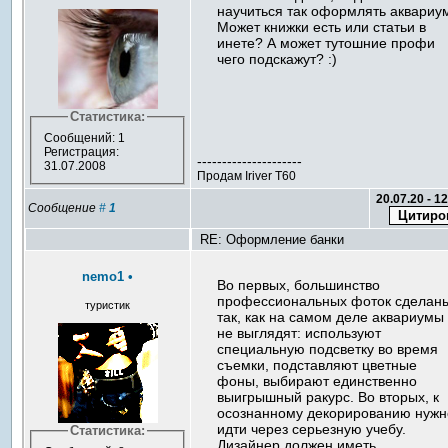
научиться так оформлять аквариу
Может книжки есть или статьи в
инете? А может тутошние профи
чего подскажут? :)
Статистика:
Сообщений: 1
Регистрация:
---------------------
31.07.2008
Продам Iriver T60
20.07.20 - 1
Сообщение
#
1
RE: Оформление банки
nemo1
•
Во первых, большинство
профессиональных фоток сделан
туристик
так, как на самом деле аквариумы
не выглядят: используют
специальную подсветку во время
съемки, подставляют цветные
фоны, выбирают единственно
выигрышный ракурс. Во вторых, к
осознанному декорированию нужн
идти через серьезную учебу.
Статистика:
Дизайнер должен иметь