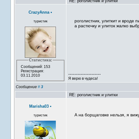
RE: роголистник и улитки
CrazyAnna
•
роголистник, улиткит и вроде п
туристик
а растючку и улиток жалко выб
Статистика:
Сообщений: 153
Регистрация:
---------------------
03.11.2010
Я верю в чудеса!
Сообщение
#
3
RE: роголистник и улитки
Marisha03
•
А на борщаговке нельзя, я виж
туристик