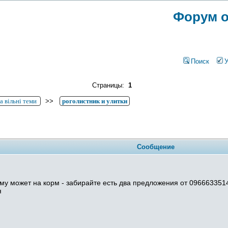
Форум о
Поиск
Страницы:
1
а вільні теми
>>
роголистник и улитки
Сообщение
кому может на корм - забирайте есть два предложения от 09666335
я