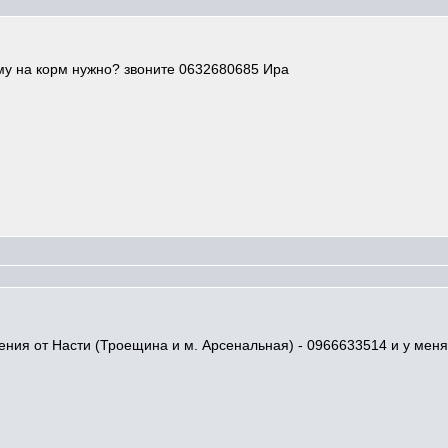
ому на корм нужно? звоните 0632680685 Ира
ения от Насти (Троещина и м. Арсенальная) - 0966633514 и у мен