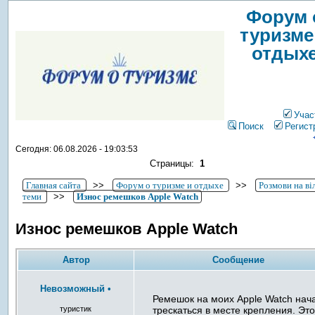
Форум 
туризме
отдых
Учас
Поиск
Регист
Сегодня: 06.08.2026 - 19:03:53
Страницы:
1
Главная сайта
>>
Форум о туризме и отдыхе
>>
Розмови на ві
теми
>>
Износ ремешков Apple Watch
Износ ремешков Apple Watch
Автор
Сообщение
Невозможный
•
Ремешок на моих Apple Watch нач
туристик
трескаться в месте крепления. Эт