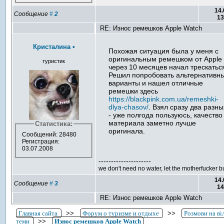
14.
Сообщение
#
2
13
RE: Износ ремешков Apple Watch
Кристалина
•
Похожая ситуация была у меня с
оригинальным ремешком от Apple 
туристик
через 10 месяцев начал трескатьс
Решил попробовать альтернативн
варианты и нашел отличные
ремешки здесь
https://blackpink.com.ua/remeshki-
dlya-chasov/
. Взял сразу два разны
- уже полгода пользуюсь, качество
материала заметно лучше
Статистика:
оригинала.
Сообщений: 28480
Регистрация:
03.07.2008
---------------------
we don't need no water, let the motherfucker b
14.
Сообщение
#
3
14
RE: Износ ремешков Apple Watch
Главная сайта
>>
Форум о туризме и отдыхе
>>
Розмови на ві
теми
>>
Износ ремешков Apple Watch