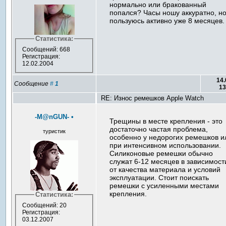
нормально или бракованный
попался? Часы ношу аккуратно, н
пользуюсь активно уже 8 месяцев.
Статистика:
Сообщений: 668
Регистрация:
12.02.2004
14.
Сообщение
#
1
13
RE: Износ ремешков Apple Watch
-M@nGUN-
•
Трещины в месте крепления - это
достаточно частая проблема,
туристик
особенно у недорогих ремешков и
при интенсивном использовании.
Силиконовые ремешки обычно
служат 6-12 месяцев в зависимост
от качества материала и условий
эксплуатации. Стоит поискать
ремешки с усиленными местами
крепления.
Статистика:
Сообщений: 20
Регистрация:
03.12.2007